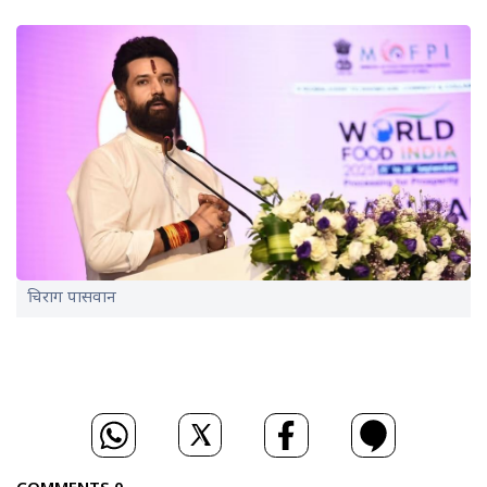
चिराग पासवान