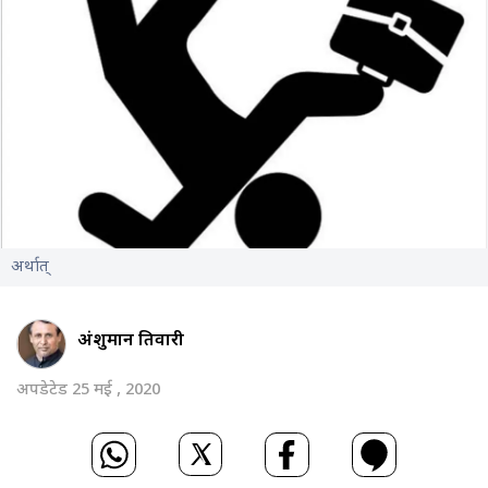
अर्थात‍्
अंशुमान तिवारी
अपडेटेड 25 मई , 2020