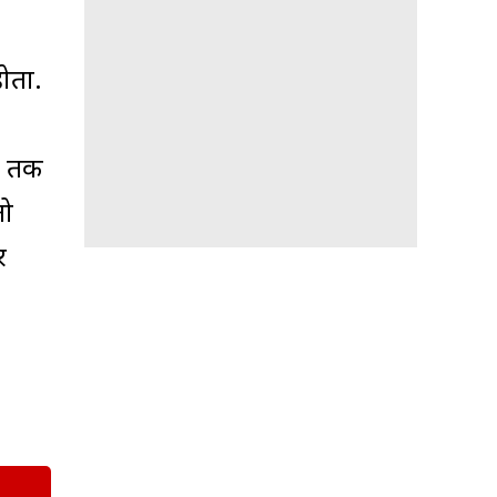
ोता.
ं तक
तो
र