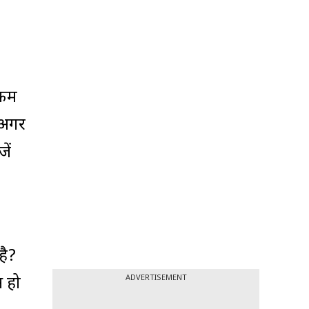
 कम
 अगर
ें
है?
ADVERTISEMENT
स हो