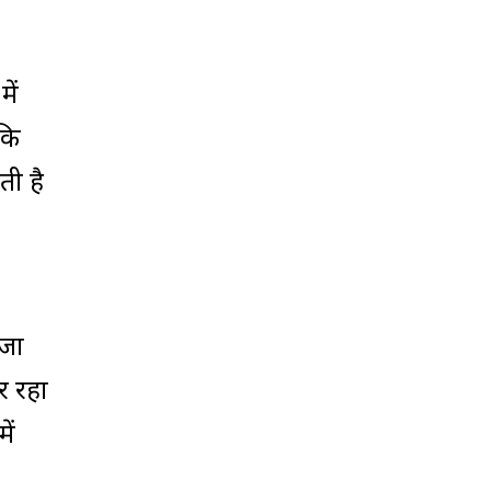
में
ंकि
ी है
 जा
र रहा
ें