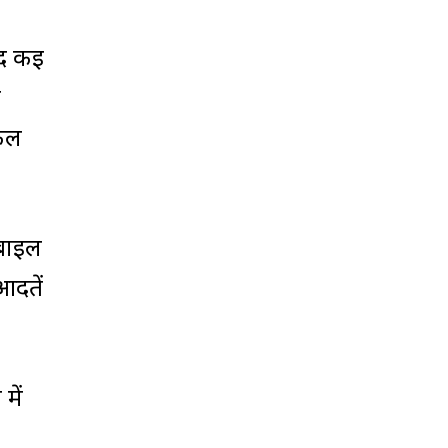
ंद कई
ा
िकल
ोबाइल
आदतें
में