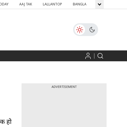
TODAY
AAJ TAK
LALLANTOP
BANGLA
GNTTV
ICH
ADVERTISEMENT
तक हो