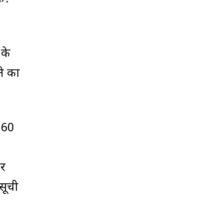
 के
ने का
 160
कर
सूची