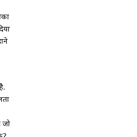
मौका
दिया
ंने
ै.
फलता
 जो
के?