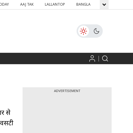
TODAY
AAJ TAK
LALLANTOP
BANGLA
GNTTV
ICH
ADVERTISEMENT
ार से
र्सिटी