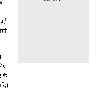
के
ढ़ाई
ग्री
थ
 लिए
र के
आदि)