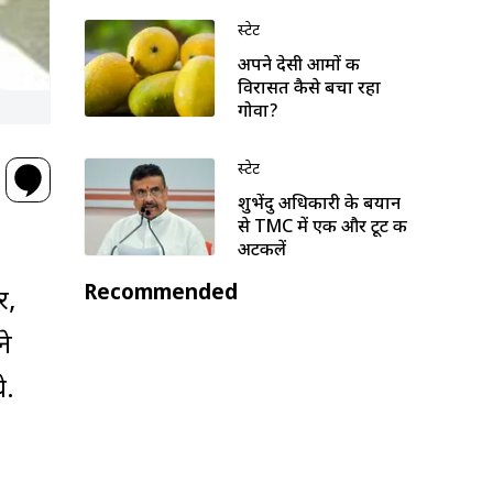
स्टेट
अपने देसी आमों की
विरासत कैसे बचा रहा
गोवा?
स्टेट
शुभेंदु अधिकारी के बयान
से TMC में एक और टूट की
अटकलें
Recommended
र,
ने
े.