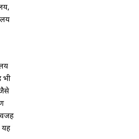
ालय,
यालय
ालय
ह भी
ैसे
रण
ी वजह
न यह