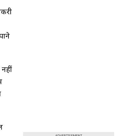
नौकरी
पाने
 नहीं
ं
स
ल
ADVERTISEMENT