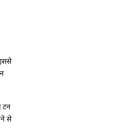
 इससे
जन
ख टन
े से