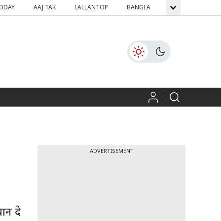
TODAY
AAJ TAK
LALLANTOP
BANGLA
GNTTV
ICH
ADVERTISEMENT
ान दे