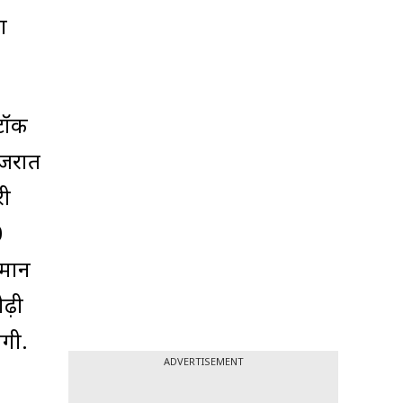
ा
्टॉक
गुजरात
री
0
ुमान
ोढ़ी
ंगी.
ADVERTISEMENT