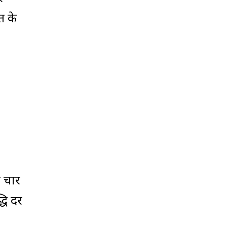
रत के
न चार
्धि दर