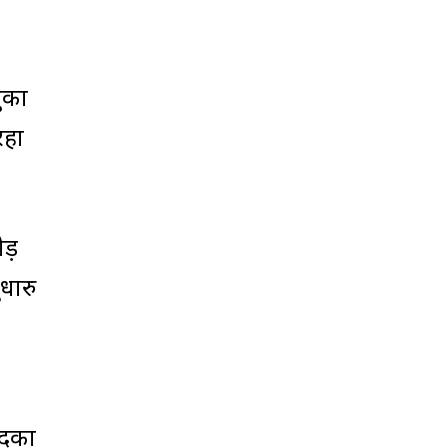
चुका
रहा
ोड़
धारु
दकों