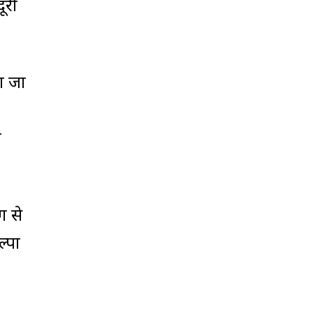
ूरी
ा जा
न
ग से
्पों