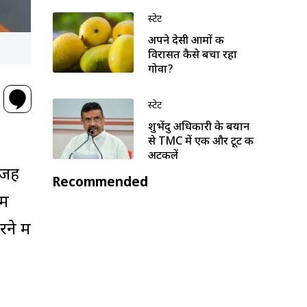
स्टेट
अपने देसी आमों की
विरासत कैसे बचा रहा
गोवा?
स्टेट
शुभेंदु अधिकारी के बयान
से TMC में एक और टूट की
अटकलें
वजह
Recommended
ें
े में