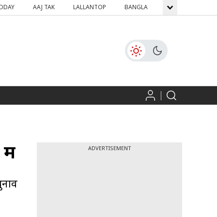
TODAY
AAJ TAK
LALLANTOP
BANGLA
GNTTV
ICH
ें
ADVERTISEMENT
चुनाव