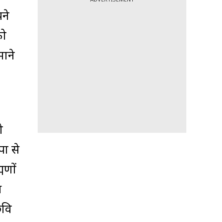
ने
को
माने
ो
पा से
मणों
स
छवि