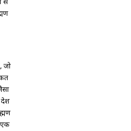
 से
ह्मण
ं, जो
्कत
जैसा
रदेश
ाह्मण
र एक