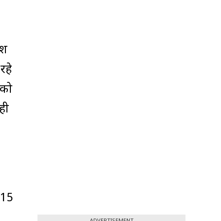
ीश
रहे
 को
ही
‘15
ADVERTISEMENT