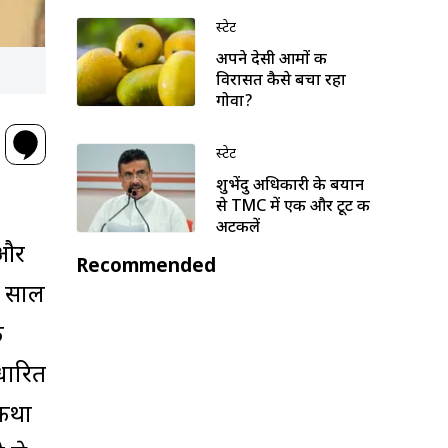
स्टेट
अपने देसी आमों की
विरासत कैसे बचा रहा
गोवा?
स्टेट
शुभेंदु अधिकारी के बयान
से TMC में एक और टूट की
अटकलें
 और
Recommended
0 साल
े
आधारित
टकथा