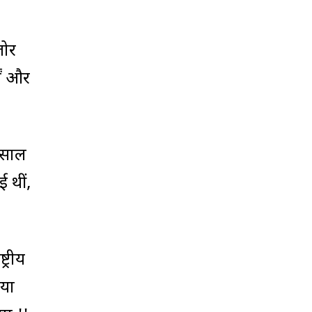
जोर
ों और
 साल
ई थीं,
्रीय
गया