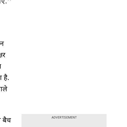
ाए.''
ॉन
्षर
प
 है.
ाले
ADVERTISEMENT
ा बैच