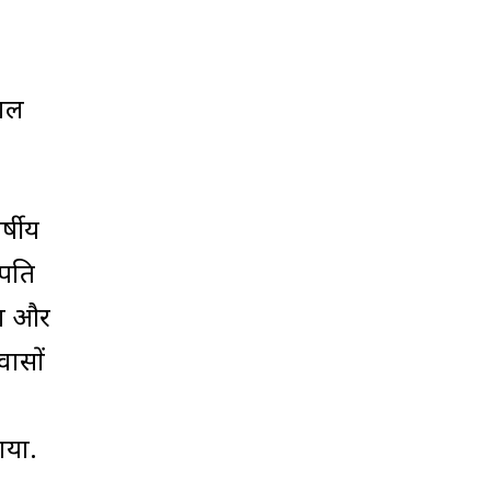
साल
्षीय
लपति
या और
वासों
गया.