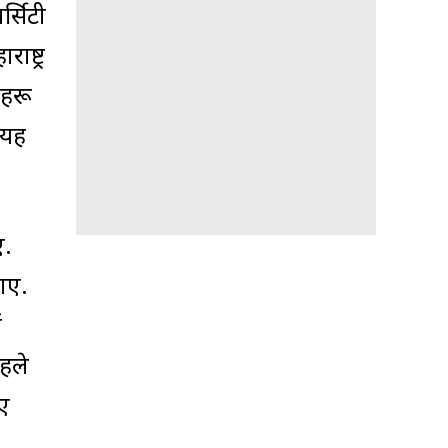
र्सिटी
ष्ट्र
ेहरू
 यह
ए.
गए.
ं
पहले
ुए