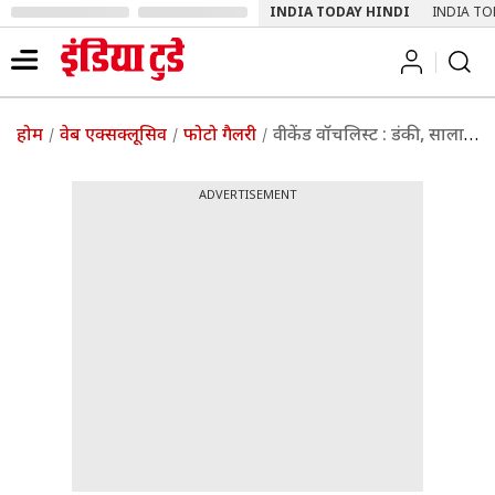
INDIA TODAY HINDI
INDIA TO
होम
वेब एक्सक्लूसिव
फोटो गैलरी
वीकेंड वॉचलिस्ट : डंकी, सालार, बार्बी के अलावा इस लॉन्ग वीकेंड पर और क्या-क्या देखा जा सकता है?
ADVERTISEMENT