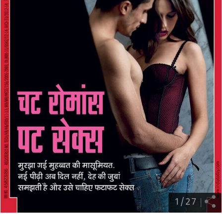
1
/
27