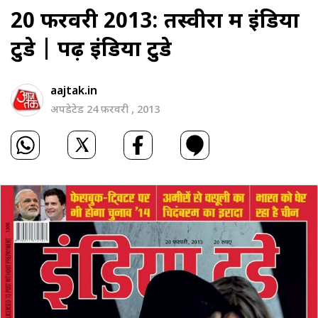
20 फरवरी 2013: तस्‍वीरों में इंडिया
टुडे |
पढ़ें इंडिया टुडे
aajtak.in
अपडेटेड 24 फ़रवरी , 2013