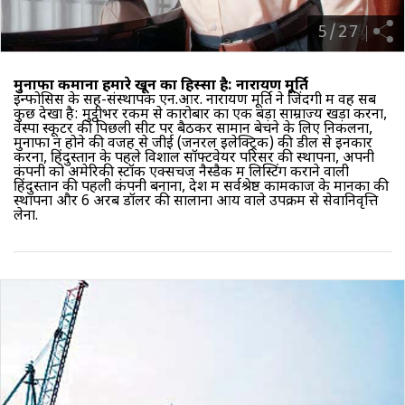
5
/
27
मुनाफा कमाना हमारे खून का हिस्सा है: नारायण मूर्ति
इन्फोसिस के
सह-संस्थापक एन.आर. नारायण मूर्ति
ने जिंदगी में वह सब
कुछ देखा है: मुट्ठीभर रकम से कारोबार का एक बड़ा साम्राज्य खड़ा करना,
वेस्पा स्कूटर की पिछली सीट पर बैठकर सामान बेचने के लिए निकलना,
मुनाफा न होने की वजह से जीई (जनरल इलेक्ट्रिक) की डील से इनकार
करना, हिंदुस्तान के पहले विशाल सॉफ्टवेयर परिसर की स्थापना, अपनी
कंपनी को अमेरिकी स्टॉक एक्सचेंज नैस्डैक में लिस्टिंग कराने वाली
हिंदुस्तान की पहली कंपनी बनाना, देश में सर्वश्रेष्ठ कामकाज के मानकों की
स्थापना और 6 अरब डॉलर की सालाना आय वाले उपक्रम से सेवानिवृत्ति
लेना.