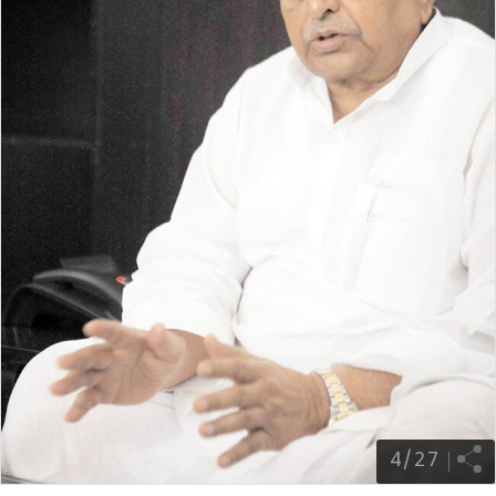
4
/
27