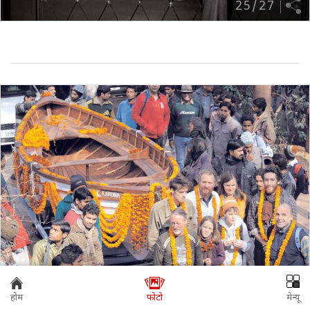
25
/
27
होम
फोटो
मेन्यू
26
/
27