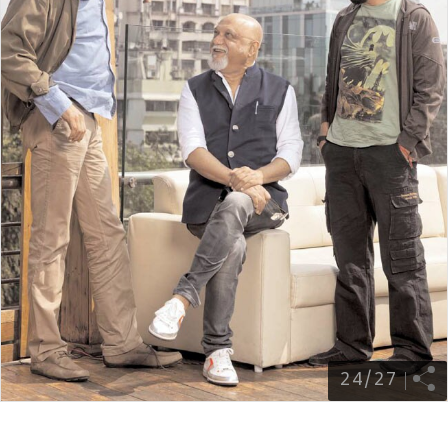
24
/
27