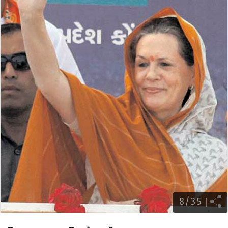
8
/
35