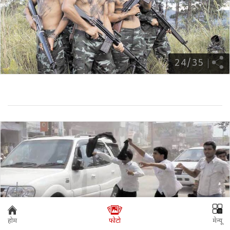
24
/
35
होम
फोटो
मेन्यू