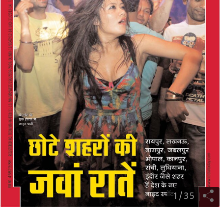
1
/
35