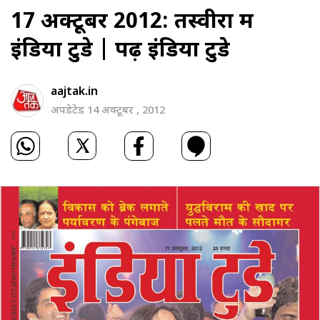
17 अक्‍टूबर 2012: तस्‍वीरों में
इंडिया टुडे |
पढ़ें इंडिया टुडे
aajtak.in
अपडेटेड 14 अक्टूबर , 2012