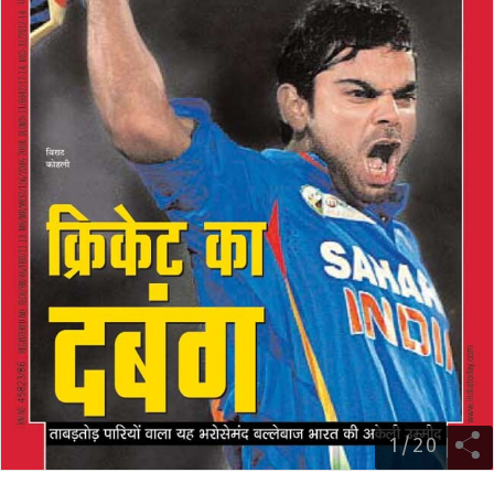
1
/
20