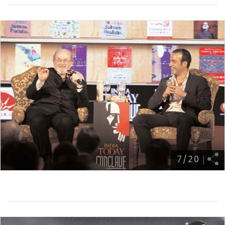
7
/
20