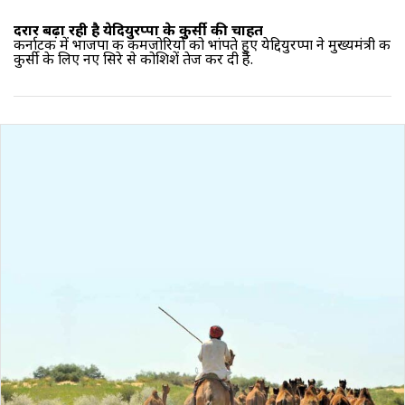
दरार बढ़ा रही है येदियुरप्‍पा के कुर्सी की चाहत
कर्नाटक में भाजपा की कमजोरियों को भांपते हुए येद्दियुरप्पा ने मुख्यमंत्री की
कुर्सी के लिए नए सिरे से कोशिशें तेज कर दी हैं.