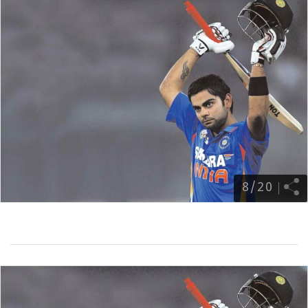
8
/
20