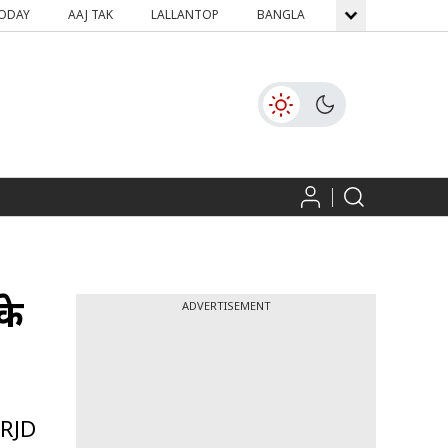
TODAY
AAJ TAK
LALLANTOP
BANGLA
GNTTV
ICH
के
ADVERTISEMENT
 RJD