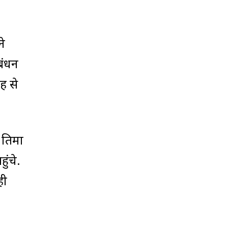
े
बंधन
ह से
्रतिमा
ुंचे.
ही