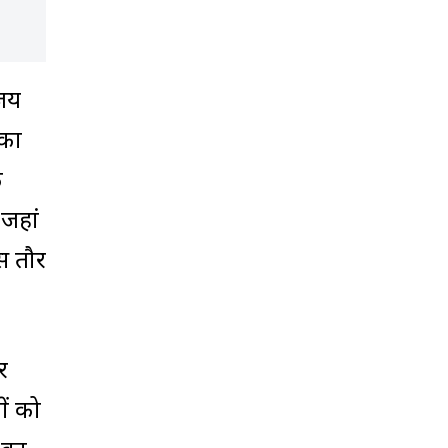
िजय
 का
क
जहां
ास तौर
र
ों को