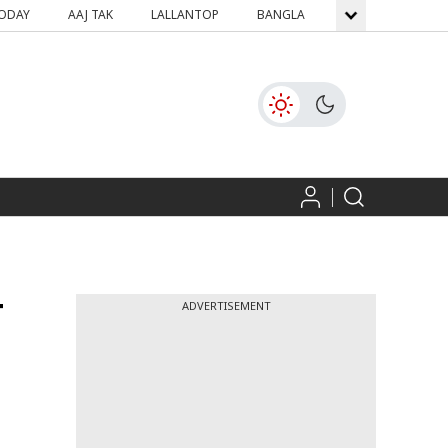
TODAY
AAJ TAK
LALLANTOP
BANGLA
GNTTV
ICH
ी
ADVERTISEMENT