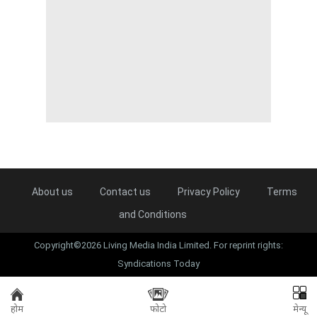
About us
Contact us
Privacy Policy
Terms
and Conditions
Copyright©2026 Living Media India Limited. For reprint rights:
Syndications Today
होम
फोटो
मेन्यू