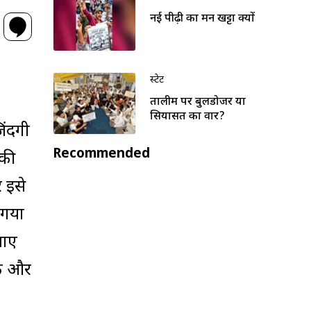
नई पीढ़ी का मन खट्टा क्यों
स्टेट
तालीम पर बुलडोजर या
सियासत का वार?
िंदगी
Recommended
 की
 इसे
 गया
जाए
एक और