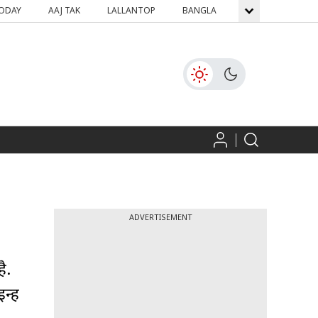
TODAY
AAJ TAK
LALLANTOP
BANGLA
GNTTV
ICH
ADVERTISEMENT
ै.
्हें