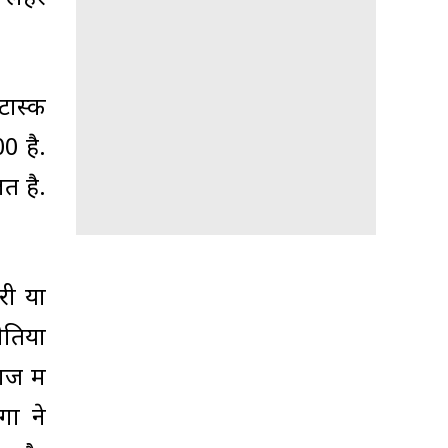
टास्क
0 है.
त है.
री या
तियों
ज में
ों ने