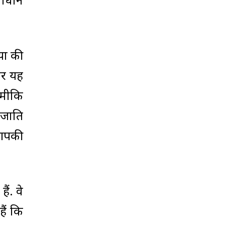
माधान
ों की
पर यह
्मीकि
स जाति
 आपकी
ैं. वे
ैं कि