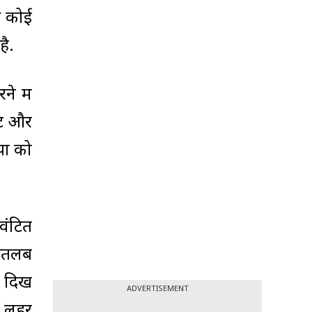
स कोई
है.
े में
ंट और
यों को
वंटित
 मतलब
ग दिख
ADVERTISEMENT
ई लहर