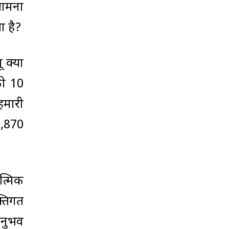
सामना
 है?
क्यों
को 10
हमारी
1,870
त्मिक
्तिगत
अनुभव