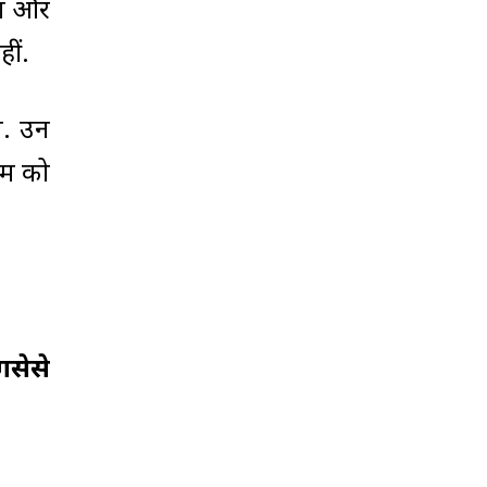
या और
ीं.
ा. उन
ाम को
गसेसे