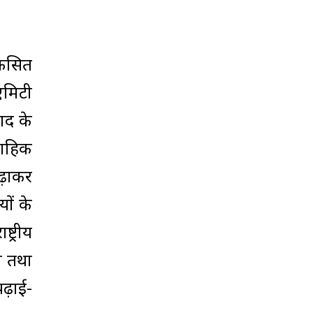
िकसित
एमिटी
वाद के
ताहिक
ढ़ाकर
ों के
ट्रीय
न तथा
ढ़ाई-