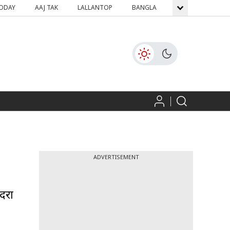
TODAY
AAJ TAK
LALLANTOP
BANGLA
GNTTV
ICH
ADVERTISEMENT
ुदरा