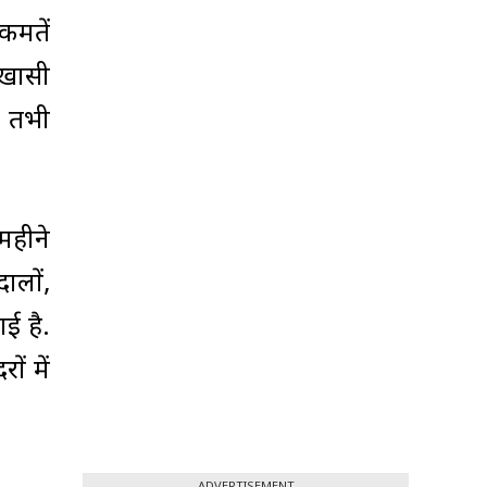
कीमतें
 खासी
. तभी
 महीने
ालों,
गई है.
ों में
ADVERTISEMENT