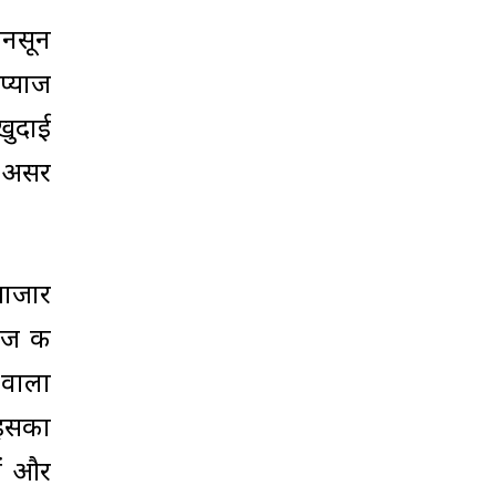
मानसून
 प्याज
खुदाई
ी असर
 बाजार
ाज की
 वाला
 इसका
ों और