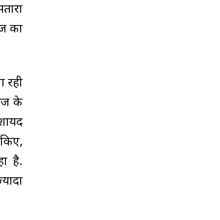
 सतारा
याज का
गा रही
ाज के
 शायद
 किए,
ा है.
्यादा