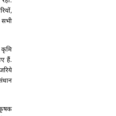
 रहा.
रियों,
त सभी
ृत्रिम
 हैं.
जरिये
संधान
 कृषक