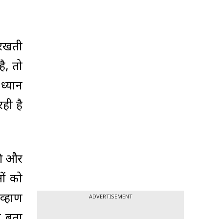
व रखती
ै, तो
 ध्यान
रही है
की और
ओं को
व्हाण
ADVERTISEMENT
्ट बता