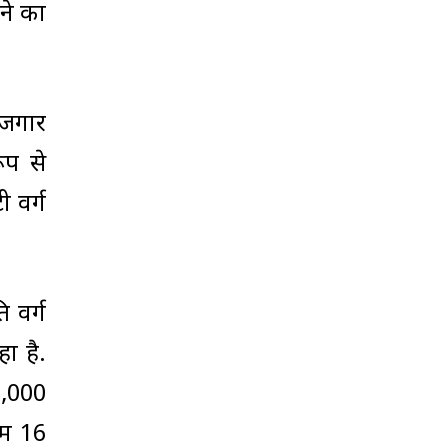
ने का
ोजगार
ूप से
 वर्ग
ि वर्ग
ा है.
1,000
कम 16