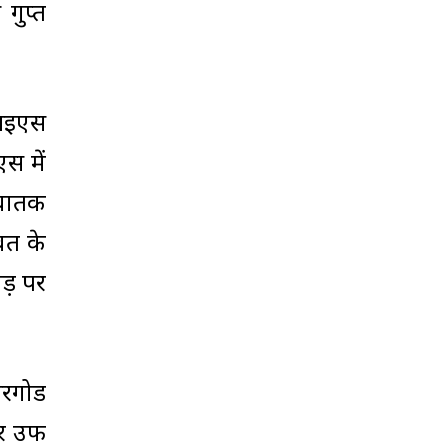
गुप्त
सआइएस
स में
 घातक
वत के
भीड़ पर
सरगोड
 उर्फ