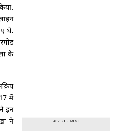
किया.
नलाइन
ए थे.
सरगोड
ला के
क्रिय
7 में
ने इन
खा ने
ADVERTISEMENT