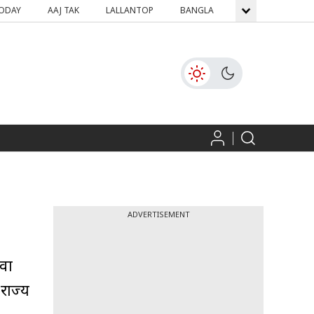
TODAY
AAJ TAK
LALLANTOP
BANGLA
GNTTV
ICH
ADVERTISEMENT
ावा
राज्य