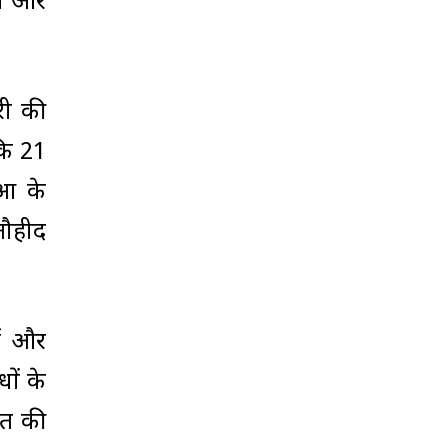
ों और
री की
कि 21
ोआ के
तौहीद
ों और
ों के
ात की