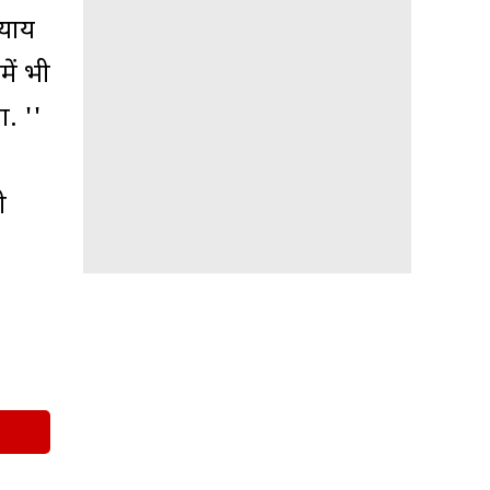
्याय
में भी
ा. ''
ी