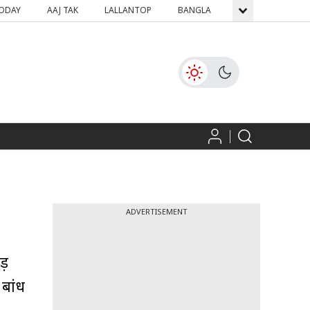
TODAY
AAJ TAK
LALLANTOP
BANGLA
GNTTV
ICH
ADVERTISEMENT
ड़
 बांध