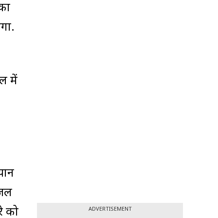
 का
एगा.
 में
.
्यान
 जल
रे को
ADVERTISEMENT