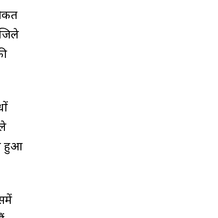
कीकत
 जिले
की
ों
ले
न हुआ
में