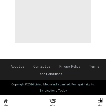
About us
Contact us
Privacy Policy
Terms
and Conditions
Copyright©2026 Living Media India Limited. For reprint rights:
Syndications Today
होम
फोटो
मेन्यू