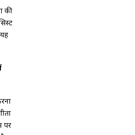
ंग की
सिस्ट
 यह
ं
 करना
गीता
म पर