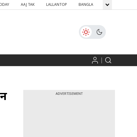
TODAY
AAJ TAK
LALLANTOP
BANGLA
GNTTV
ICH
 न
ADVERTISEMENT