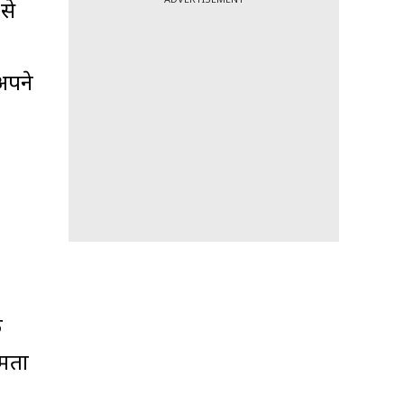
से
 अपने
ी
षमता