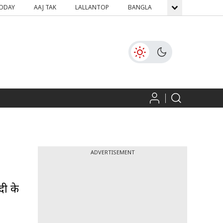
TODAY
AAJ TAK
LALLANTOP
BANGLA
GNTTV
ICH
ADVERTISEMENT
दी के