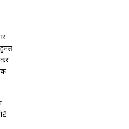
.
गर
बहुमत
ढ़कर
 एक
ा
टें