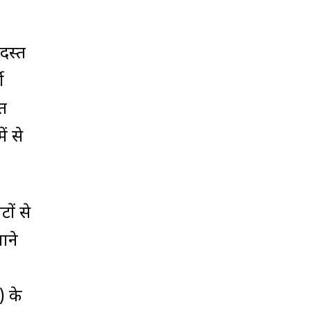
रदस्त
ी
ृत
ं से
ों से
ाने
) के