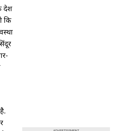
े देश
ी कि
वस्था
ंदूर
बार-
े
है.
ार
ADVERTISEMENT