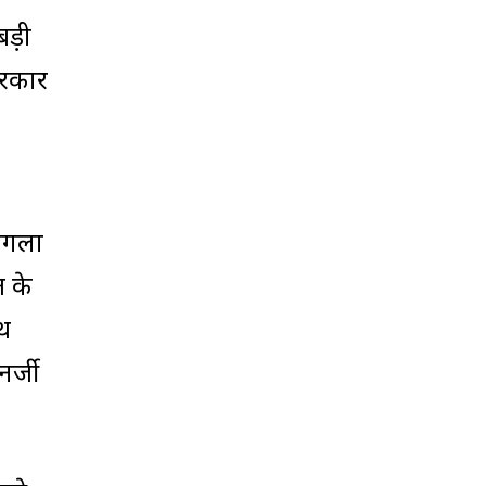
बड़ी
सरकार
 अगला
त के
ाथ
नर्जी