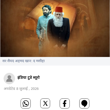
सर सैयद अहमद खान: द मसीहा
इंडिया टुडे ब्यूरो
अपडेटेड 8 जुलाई , 2026