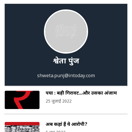
श्वेता पुंज
shweta.punj@intoday.com
रुपया : बड़ी गिरावट...और उसका अंजाम
25 जुलाई 2022
अब कहां हैं ये आरोपी?