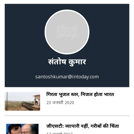
संतोष कुमार
santoshkumar@intoday.com
गिरता भूजल स्तर, निर्जल होता भारत
23 जनवरी 2020
जीएसटी: व्यापारी नहीं, गरीबों की चिंता