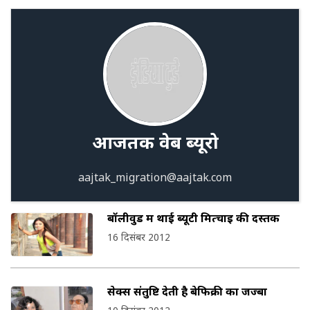
आजतक वेब ब्‍यूरो
aajtak_migration@aajtak.com
बॉलीवुड में थाई ब्यूटी मित्‍चाइ की दस्‍तक
16 दिसंबर 2012
सेक्स संतुष्टि देती है बेफिक्री का जज्बा