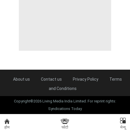
About us
Contact us
Privacy Policy
Terms
and Conditions
Copyright©2026 Living Media India Limited. For reprint rights:
Syndications Today
होम
फोटो
मेन्यू