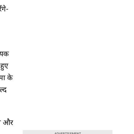
गे-
श्यक
हुए
मा के
ल्द
या और
ADVERTISEMENT