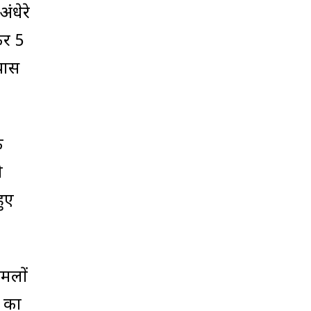
ंधेरे
कर 5
रयास
ि
ी
हुए
ामलों
ल का