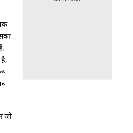
ूचक
इसका
ं.
है,
्य
वाब
लत जो