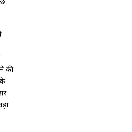
ीछे
े
व
ने की
के
हार
वड़ा