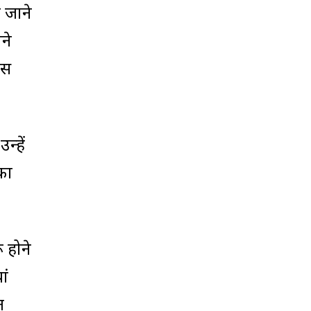
 जाने
ने
इस
न्हें
ोका
 होने
ां
त