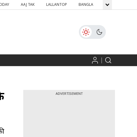
TODAY
AAJ TAK
LALLANTOP
BANGLA
GNTTV
ICH
े
ADVERTISEMENT
की