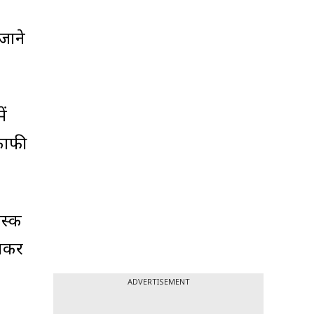
जाने
ें
 काफी
ास्क
वाकर
ADVERTISEMENT