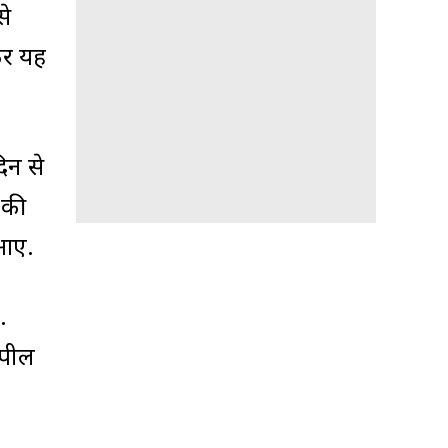
से
कर यह
िन से
 की
 आए.
.
अपील