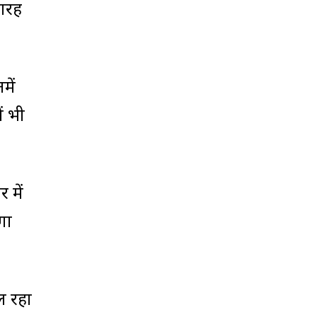
यारह
में
ं भी
 में
गा
ल रहा