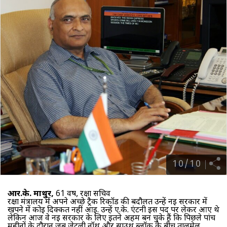
10
/
10
आर.के. माथुर,
61 वर्ष, रक्षा सचिव
रक्षा मंत्रालय में अपने अच्छे ट्रैक रिकॉर्ड की बदौलत उन्हें नई सरकार में
खपने में कोई दिक्कत नहीं आई. उन्हें ए.के. एंटनी इस पद पर लेकर आए थे
लेकिन आज वे नई सरकार के लिए इतने अहम बन चुके हैं कि पिछले पांच
महीनों के दौरान जब जेटली नॉर्थ और साउथ ब्‍लाॅक के बीच तालमेल