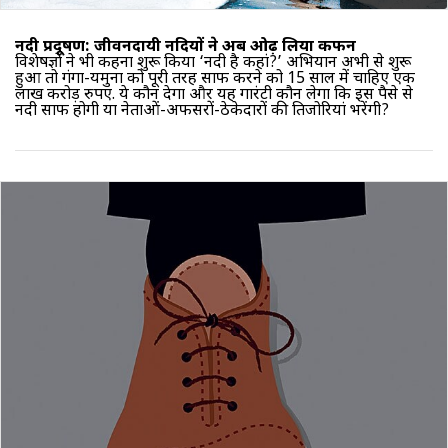
नदी प्रदूषण: जीवनदायी नदियों ने अब ओढ़ लिया कफन
विशेषज्ञों ने भी कहना शुरू किया ‘नदी है कहां?’ अभियान अभी से शुरू
हुआ तो गंगा-यमुना को पूरी तरह साफ करने को 15 साल में चाहिए एक
लाख करोड़ रुपए. ये कौन देगा और यह गारंटी कौन लेगा कि इस पैसे से
नदी साफ होगी या नेताओं-अफसरों-ठेकेदारों की तिजोरियां भरेंगी?