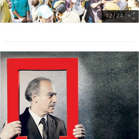
12
/
24