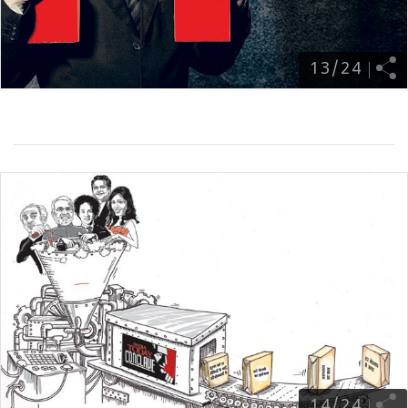
13
/
24
14
/
24