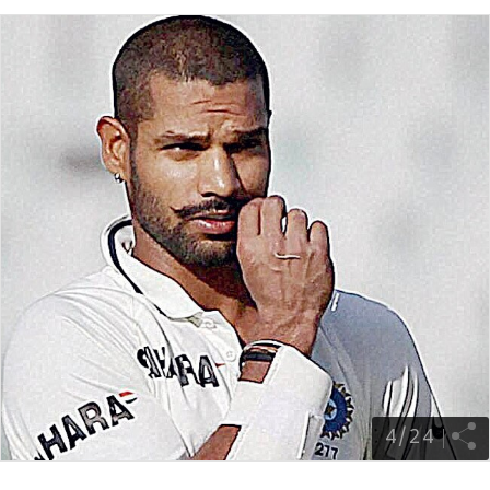
4
/
24