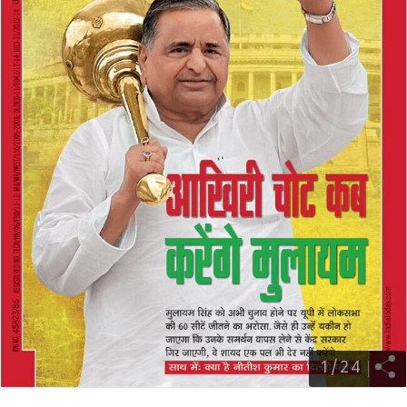
1
/
24