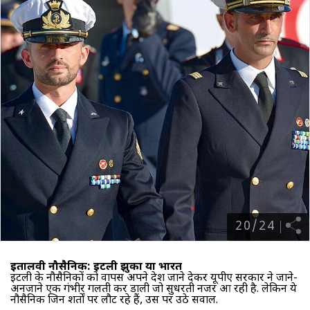
20
/
24
इतालवी नौसैनिक: इटली झुका या भारत
इटली के नौसैनिकों को वापस अपने देश जाने देकर यूपीए सरकार ने जाने-
अनजाने एक गंभीर गलती कर डाली जो सुधरती नजर आ रही है. लेकिन ये
नौसैनिक जिन शर्तों पर लौट रहे हैं, उस पर उठे सवाल.