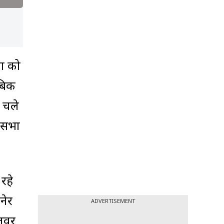
ों को
ाबिक
थ चले
्यसभा
रहे
नेर
ADVERTISEMENT
अलवर