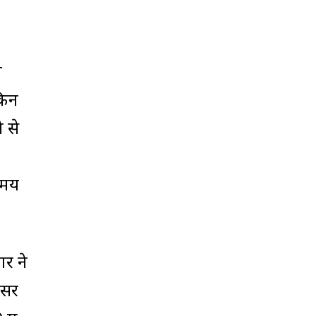
व
किन
 से
समय
र ने
वसर