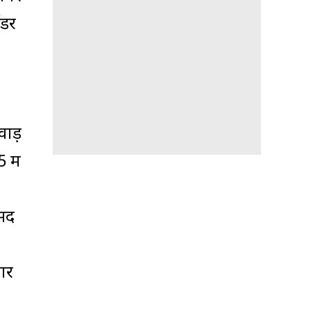
ंडर
वाड़
 में
ंसद
तार