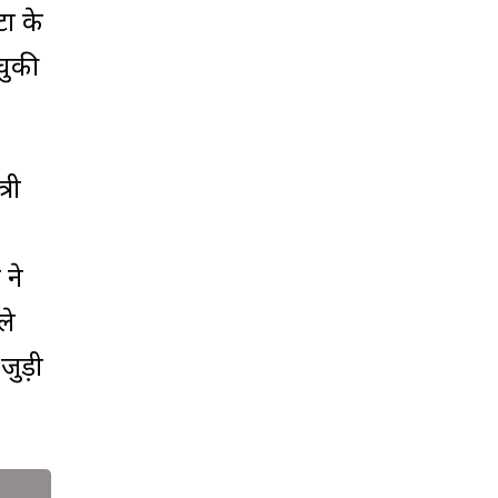
ों के
चुकी
्री
 ने
ले
जुड़ी