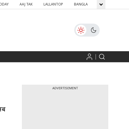
TODAY
AAJ TAK
LALLANTOP
BANGLA
GNTTV
ICH
ADVERTISEMENT
 अब