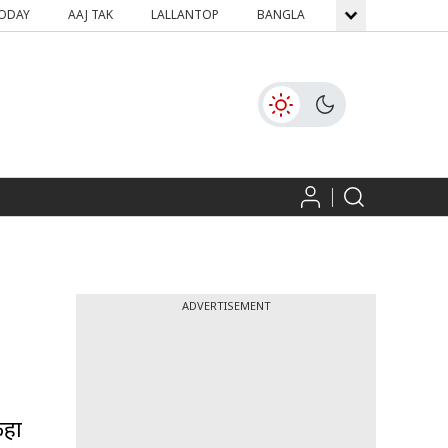
TODAY
AAJ TAK
LALLANTOP
BANGLA
GNTTV
ICH
ADVERTISEMENT
कहा