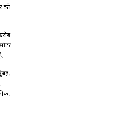
ार को
 करीब
 मोटर
ै.
ुंबई,
.
ोगिक,