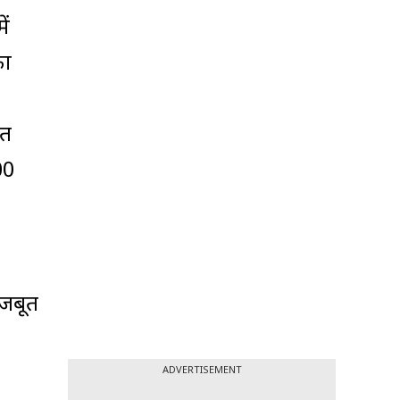
ें
का
ृत
00
मजबूत
ADVERTISEMENT