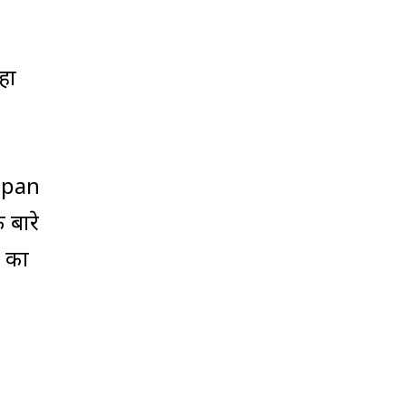
हा
Japan
 बारे
र का