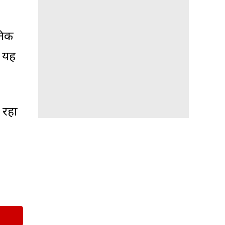
तिक
, यह
 रहा