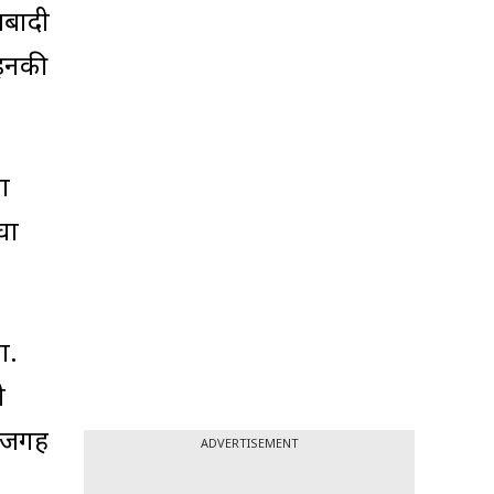
आबादी
 इनकी
ना
घा
ा.
ी
त जगह
ADVERTISEMENT