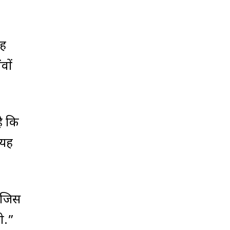
ंह
वों
है कि
 यह
ज जिस
थी.”