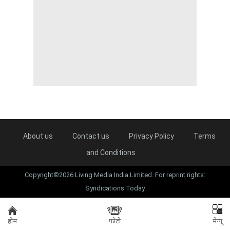
About us
Contact us
Privacy Policy
Terms
and Conditions
Copyright©2026 Living Media India Limited. For reprint rights:
Syndications Today
होम
फोटो
मेन्यू