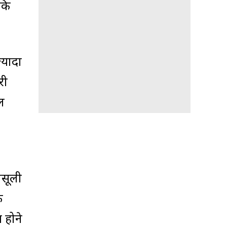
 कि
्यादा
री
ल
वसूली
े
 होने