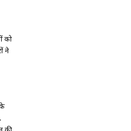
ों को
ं ने
के
.
ठन की