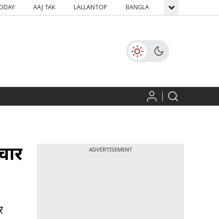
TODAY
AAJ TAK
LALLANTOP
BANGLA
GNTTV
ICH
ाचार
ADVERTISEMENT
र