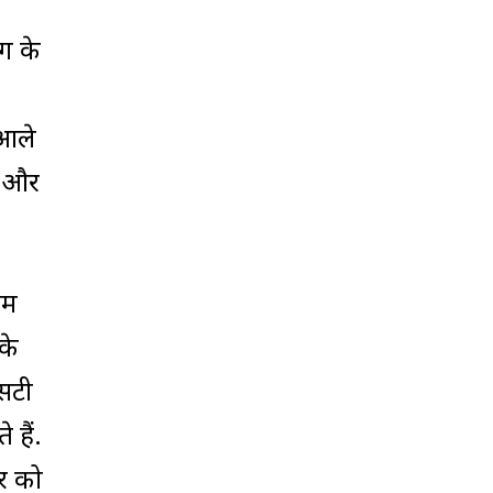
ग के
 आले
ा और
ीम
के
सटी
 हैं.
ार को