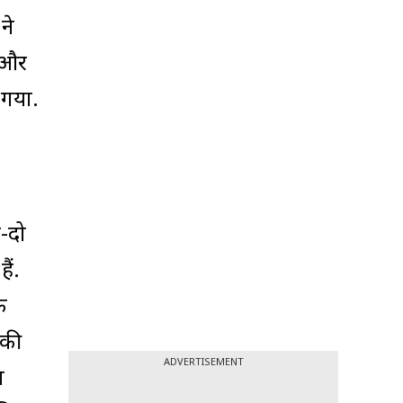
ने
ा और
 गया.
ड-दो
ैं.
ि
 की
ADVERTISEMENT
ा