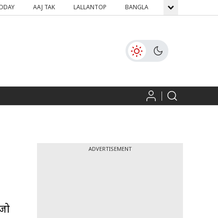
TODAY
AAJ TAK
LALLANTOP
BANGLA
GNTTV
ICH
ADVERTISEMENT
 जो