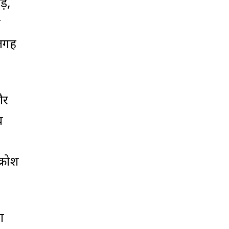
़े,
़
 जगह
और
ध
क्रोश
ा