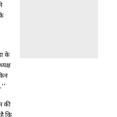
ने
के
ों के
्यक्ष
ेकिन
.''
्स की
है कि