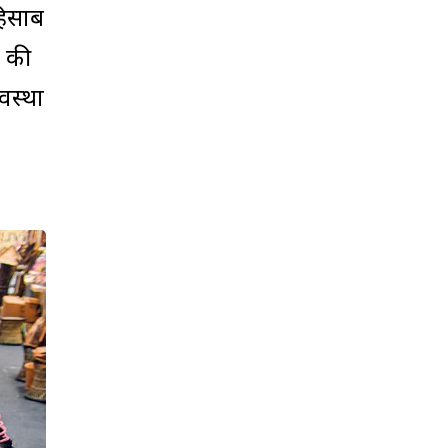
ेहिसाब
न की
वस्था