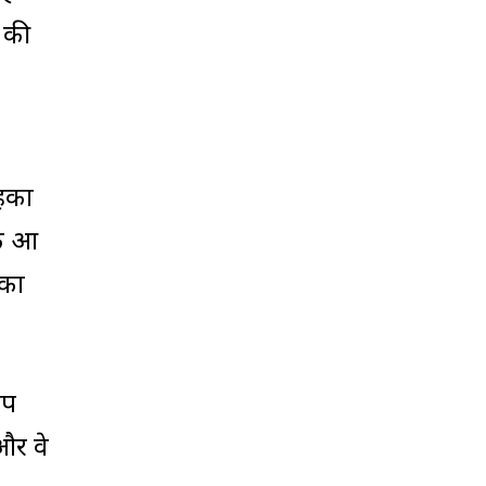
त की
हकों
हक आ
 का
ीप
और वे