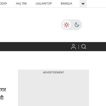
TODAY
AAJ TAK
LALLANTOP
BANGLA
GNTTV
ICH
ADVERTISEMENT
जागर
नी