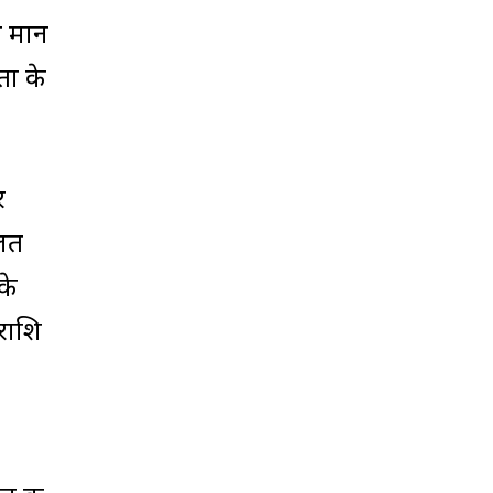
ब मान
ता के
र
गलत
के
राशि