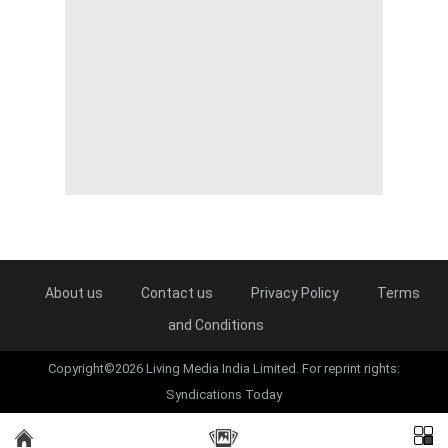
About us
Contact us
Privacy Policy
Terms
and Conditions
Copyright©2026 Living Media India Limited. For reprint rights:
Syndications Today