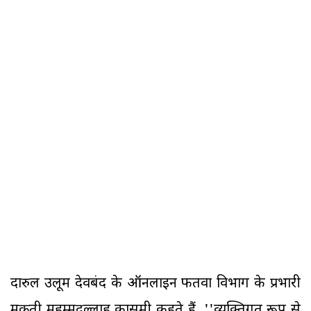
दारुल उलूम देवबंद के ऑनलाइन फतवा विभाग के प्रभारी
मुक्रती मुहम्मदुल्लाह कासमी कहते हैं, ''व्यक्तिगत रूप से