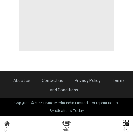
About us
Contact us
Privacy Policy
Terms
and Conditions
Copyright©2026 Living Media India Limited. For reprint rights:
Syndications Today
होम
फोटो
मेन्यू