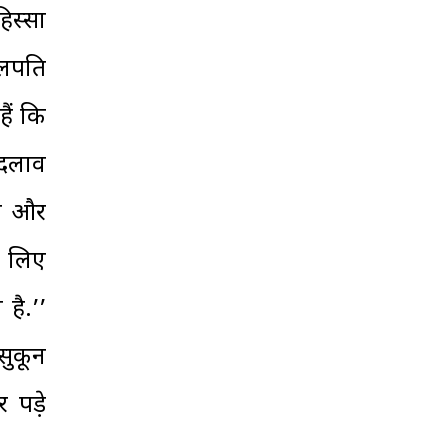
िस्सा
ुलपति
ैं कि
बदलाव
ून और
े लिए
है.’’
सुकून
र पड़े