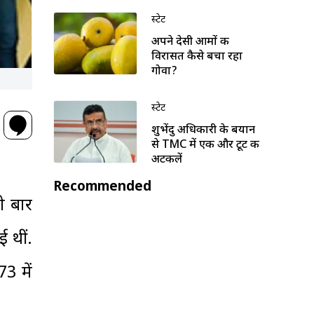
स्टेट
अपने देसी आमों की
विरासत कैसे बचा रहा
गोवा?
स्टेट
शुभेंदु अधिकारी के बयान
से TMC में एक और टूट की
अटकलें
Recommended
ली बार
 थीं.
3 में