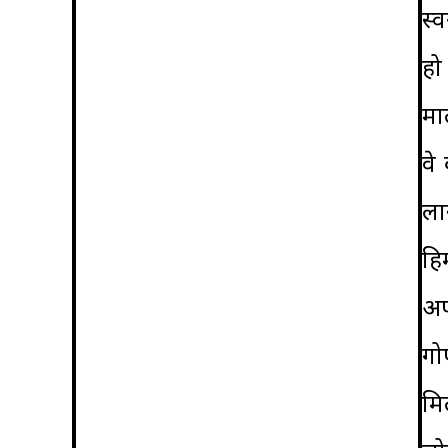
स्
हो
मा
वे
ला
हि
अप
गो
मि