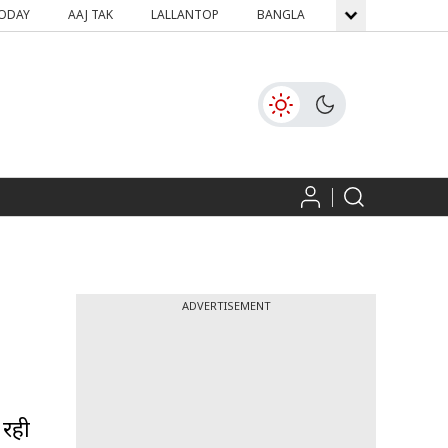
TODAY
AAJ TAK
LALLANTOP
BANGLA
GNTTV
ICH
ADVERTISEMENT
 रही