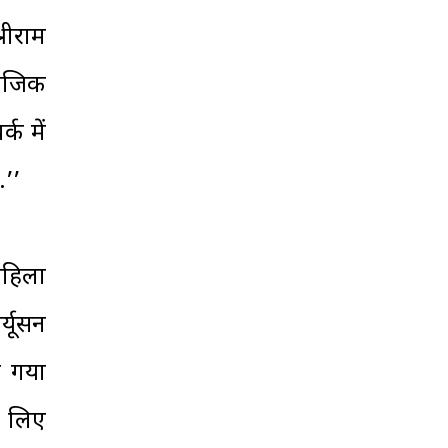
्रीराम
माजिक
्क में
’’
महिला
ग्यूसन
ा गया
 लिए