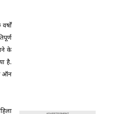
र्षों
पूर्ण
ने के
ा है.
ेस ऑन
महिला
ADVERTISEMENT