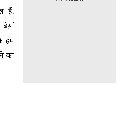
 हैं.
ीढिय़ां
कि हम
ने का