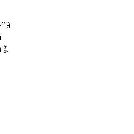
नीति
न
हैं.