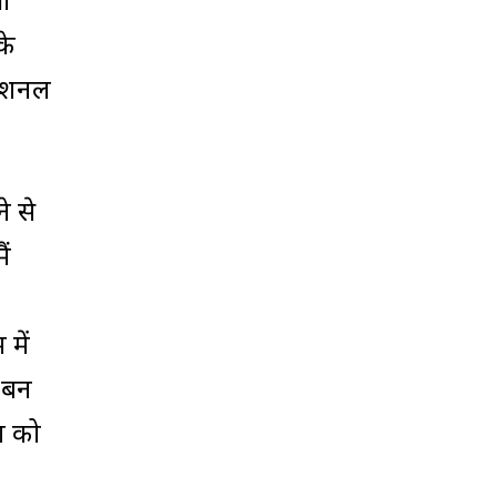
री
के
नेशनल
े से
ैं
में
ा बन
ुश को