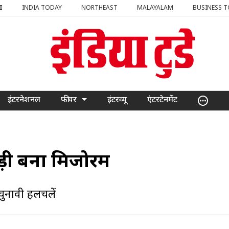
I
INDIA TODAY
NORTHEAST
MALAYALAM
BUSINESS 
इंटरनेशनल
फीचर
इंटरव्यू
एंटरटेनमेंट
़ी बना मिजोरम
चुनावी हलचलें