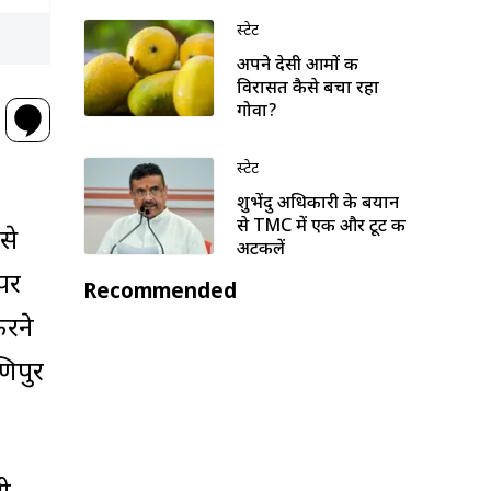
स्टेट
अपने देसी आमों की
विरासत कैसे बचा रहा
गोवा?
स्टेट
शुभेंदु अधिकारी के बयान
से TMC में एक और टूट की
से
अटकलें
पर
Recommended
करने
णिपुर