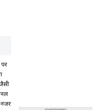
ं पर
ा
जैसी
चैनल
ी नजर
ADVERTISEMENT