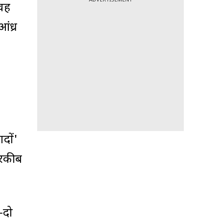
 वह
ंध्र
दों'
तरकीब
-दो