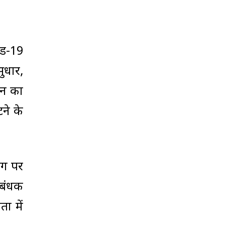
िड-19
ुधार,
उन का
ने के
ोग पर
्रबंधक
ा में