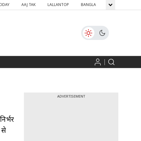
TODAY
AAJ TAK
LALLANTOP
BANGLA
GNTTV
ICH
ADVERTISEMENT
निर्भर
 से