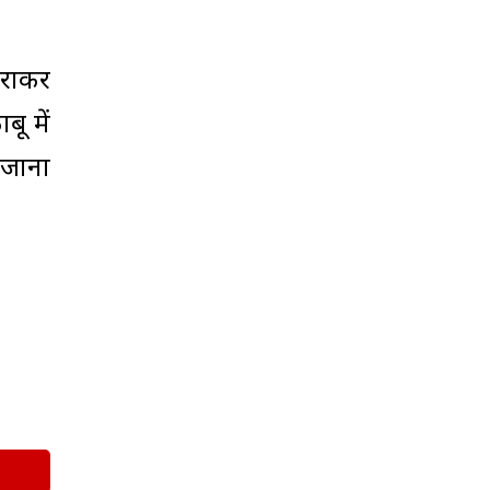
बराकर
ू में
ोजाना