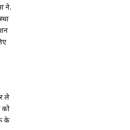
ा ने.
स्था
ेशन
लिए
र ले
ं को
क के