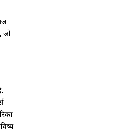
 आज
, जो
ै.
्स
ेरिका
विष्य