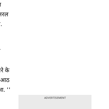
ा
जनरल
.
न
रे के
ात-आठ
आ. ''
ADVERTISEMENT