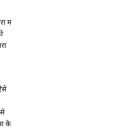
ा में
को
गरा
ऐसे
से
भा के