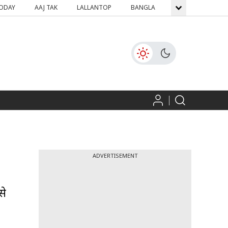
TODAY
AAJ TAK
LALLANTOP
BANGLA
GNTTV
ICH
ADVERTISEMENT
से