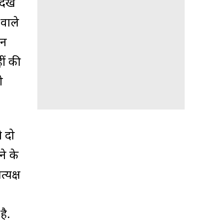
ेखें
वाले
ान
ीं की
ो
े दो
े के
्यक्ष
है.