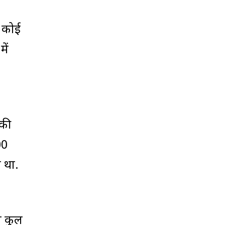
ं कोई
ें
 की
00
 था.
म कुल