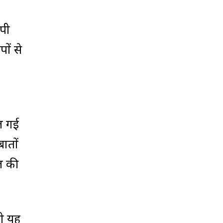
ेपी
ों से
ुल गई
ातों
ल की
भी यह